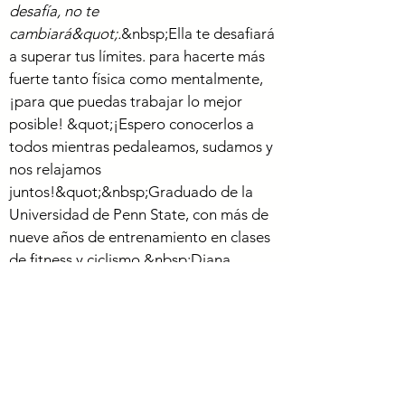
desafía, no te
cambiará&quot;.
&nbsp;Ella te desafiará
a superar tus límites. para hacerte más
fuerte tanto física como mentalmente,
¡para que puedas trabajar lo mejor
posible! &quot;¡Espero conocerlos a
todos mientras pedaleamos, sudamos y
nos relajamos
juntos!&quot;&nbsp;
Graduado de la
Universidad de Penn State, con más de
nueve años de entrenamiento en clases
de fitness y ciclismo.&nbsp;
Diana
es&nbsp;
Certificado en:
Mad Dogg Atletismo
Spinning,&nbsp;
Ciclismo Indoor Schwinn
MPower,&nbsp;
Stages Ciclismo Power
Essentials, A
Ejercicio de grupo primario
de la FAA,&nbsp;
Barra SCW