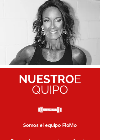
NUESTRO
E
QUIPO
Somos el equipo FloMo